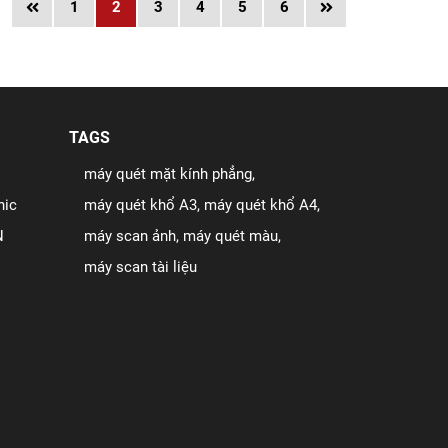
1
2
3
4
5
6
TAGS
máy quét mặt kính phẳng
nic
máy quét khổ A3
máy quét khổ A4
N
máy scan ảnh
máy quét màu
máy scan tài liệu