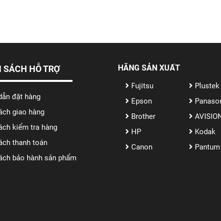
HÃNG SẢN XUẤT
 SÁCH HỖ TRỢ
Fujitsu
Plustek
ẫn đặt hàng
Epson
Panaso
ách giao hàng
Brother
AVISIO
ách kiểm tra hàng
HP
Kodak
ách thanh toán
Canon
Pantum
ách bảo hành sản phẩm