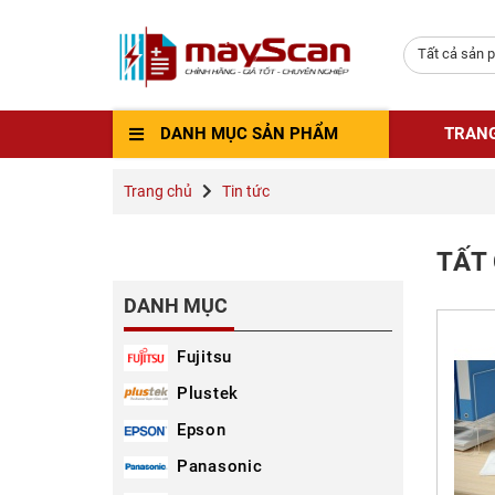
Tất cả sản 
DANH MỤC SẢN PHẨM
TRAN
Trang chủ
Tin tức
TẤT 
DANH MỤC
Fujitsu
Plustek
Epson
Panasonic